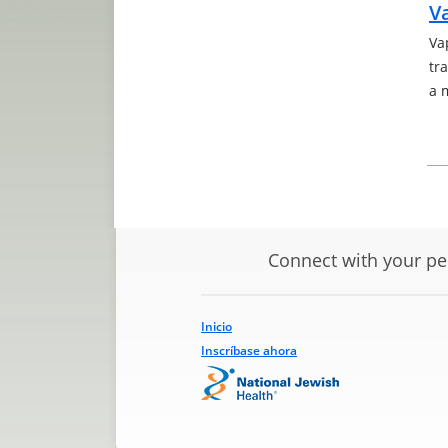
V
Va
tr
a 
Connect with your pe
Inicio
Inscríbase ahora