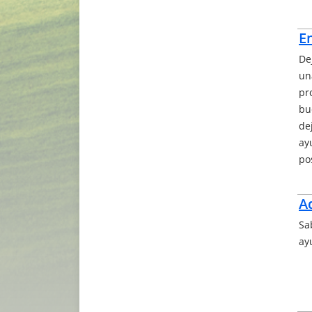
E
De
un
pr
bu
de
ay
po
A
Sa
ay