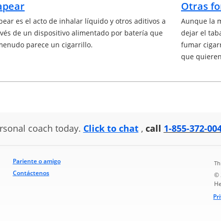
apear
Otras f
pear es el acto de inhalar líquido y otros aditivos a
Aunque la m
avés de un dispositivo alimentado por batería que
dejar el ta
menudo parece un cigarrillo.
fumar cigar
que quieren
rsonal coach today.
Click to chat
,
call
1-855-372-00
Pariente o amigo
Th
Contáctenos
© 
He
Pr