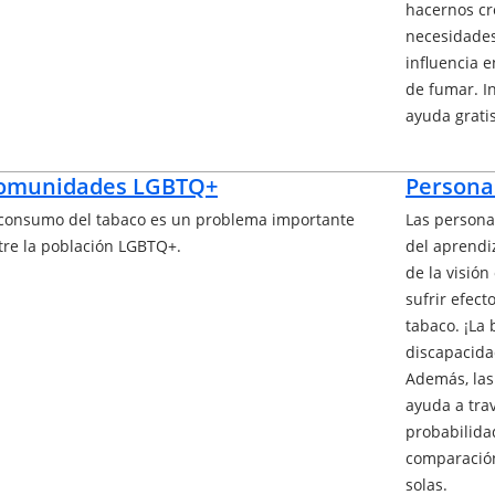
hacernos cr
necesidades
influencia 
de fumar. I
ayuda grati
omunidades LGBTQ+
Persona
 consumo del tabaco es un problema importante
Las persona
tre la población LGBTQ+.
del aprendi
de la visión
sufrir efec
tabaco. ¡La
discapacida
Además, las
ayuda a tra
probabilida
comparación
solas.