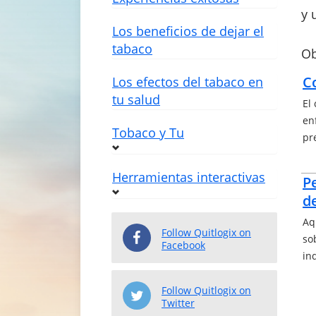
y 
Los beneficios de dejar el
tabaco
Ob
C
Los efectos del tabaco en
tu salud
El
en
Tobaco y Tu
pr
Herramientas interactivas
P
d
Aq
Follow Quitlogix on
so
Facebook
in
Follow Quitlogix on
Twitter