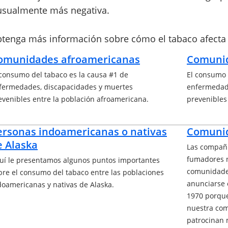
usualmente más negativa.
tenga más información sobre cómo el tabaco afecta 
omunidades afroamericanas
Comunid
 consumo del tabaco es la causa #1 de
El consumo 
fermedades, discapacidades y muertes
enfermedad
evenibles entre la población afroamericana.
prevenibles
ersonas indoamericanas o nativas
Comunid
e Alaska
Las compañí
fumadores n
uí le presentamos algunos puntos importantes
comunidades
bre el consumo del tabaco entre las poblaciones
anunciarse 
doamericanas y nativas de Alaska.
1970 porque
nuestra com
patrocinan 