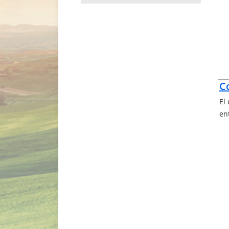
C
El
en